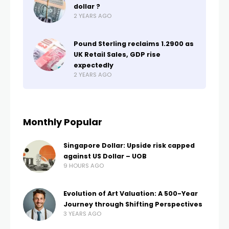
dollar ?
2 YEARS AGO
Pound Sterling reclaims 1.2900 as
UK Retail Sales, GDP rise
expectedly
2 YEARS AGO
Monthly Popular
Singapore Dollar: Upside risk capped
against US Dollar – UOB
9 HOURS AGO
Evolution of Art Valuation: A 500-Year
Journey through Shifting Perspectives
3 YEARS AGO