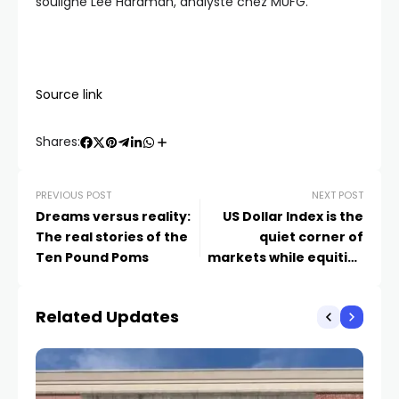
souligne Lee Hardman, analyste chez MUFG.
Source link
Shares:
PREVIOUS POST
NEXT POST
Dreams versus reality:
US Dollar Index is the
The real stories of the
quiet corner of
Ten Pound Poms
markets while equities
plunge and bonds, gold
are on fire
Related Updates