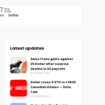
7
Aug
2026
ro
Dollar
Latest updates
Swiss Franc gains against
US Dollar after surprise
decline in US payrolls
15 HOURS AGO
Dollar Loses 0.57% to 1.3943
Canadian Dollars — Data
Talk
17 HOURS AGO