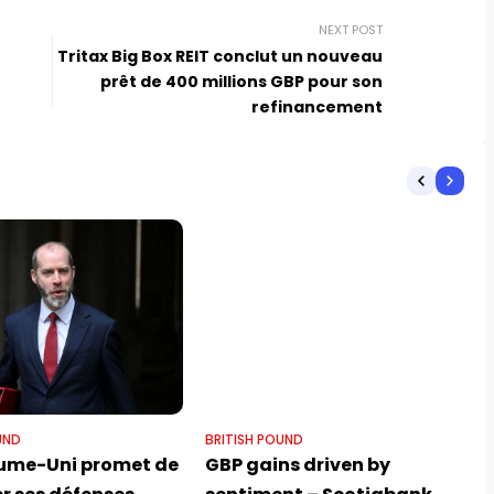
NEXT POST
e
Tritax Big Box REIT conclut un nouveau
prêt de 400 millions GBP pour son
refinancement
UND
BRITISH POUND
ume-Uni promet de
GBP gains driven by