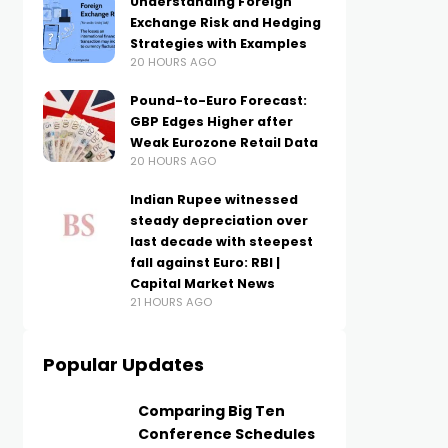
Understanding Foreign
Exchange Risk and Hedging
Strategies with Examples
20 HOURS AGO
Pound-to-Euro Forecast:
GBP Edges Higher after
Weak Eurozone Retail Data
20 HOURS AGO
Indian Rupee witnessed
steady depreciation over
last decade with steepest
fall against Euro: RBI |
Capital Market News
21 HOURS AGO
Popular Updates
Comparing Big Ten
Conference Schedules