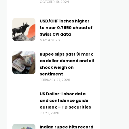
OCTOBER 19, 2024
USD/CHF inches higher
to near 0.7850 ahead of
Swiss CPI data
MAY 4, 2026
Rupee slips past 91 mark
as dollar demand and oil
shock weigh on
sentiment
FEBRUARY 27, 2026
US Dollar: Labor data
and confidence guide
outlook – TD Securities
JULY 1, 2026
Indian rupee hits record