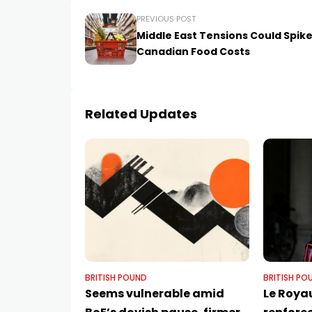
PREVIOUS POST
Middle East Tensions Could Spik
Canadian Food Costs
Related Updates
BRITISH POUND
BRITISH PO
Seems vulnerable amid
Le Roya