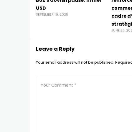
BoE’s dovish pause, firmer
renforce
USD
commerc
SEPTEMBER 19, 2025
cadre d
stratég
JUNE 25, 20
Leave a Reply
Your email address will not be published.
Required