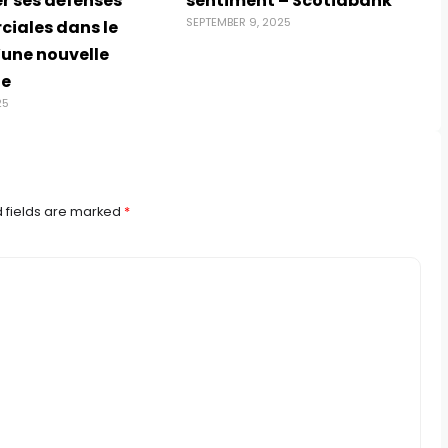
r ses défenses
sentiment – Scotiabank
SEPTEMBER 9, 2025
iales dans le
’une nouvelle
ie
25
 fields are marked
*