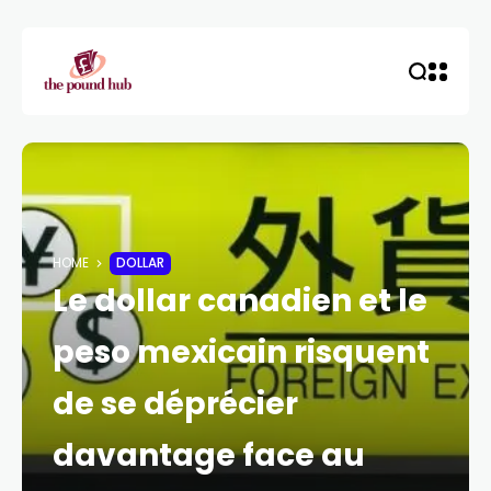
HOME
DOLLAR
Le dollar canadien et le
peso mexicain risquent
de se déprécier
davantage face au