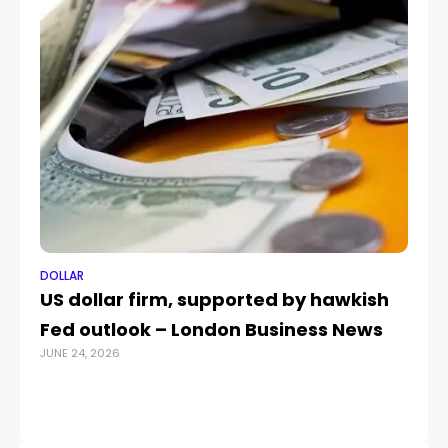
DOLLAR
DO
US dollar firm, supported by hawkish
Le
Fed outlook – London Business News
di
JUNE 24, 2026
FEB