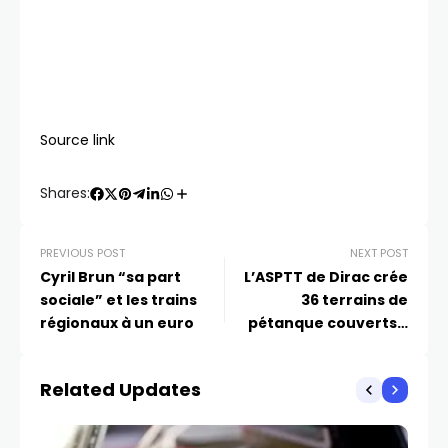
Source link
Shares:
PREVIOUS POST
NEXT POST
Cyril Brun “sa part
L’ASPTT de Dirac crée
sociale” et les trains
36 terrains de
régionaux à un euro
pétanque couverts…
pour zéro euro!
Related Updates