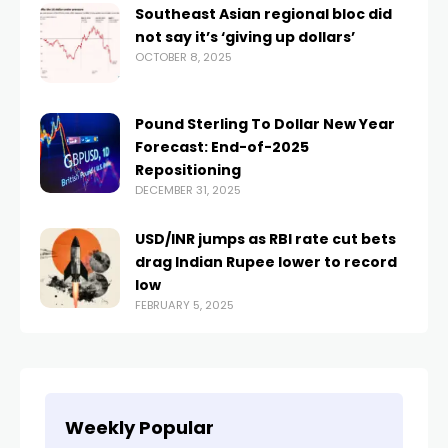
Southeast Asian regional bloc did
not say it’s ‘giving up dollars’
OCTOBER 8, 2025
Pound Sterling To Dollar New Year
Forecast: End-of-2025
Repositioning
DECEMBER 31, 2025
USD/INR jumps as RBI rate cut bets
drag Indian Rupee lower to record
low
FEBRUARY 5, 2025
Weekly Popular