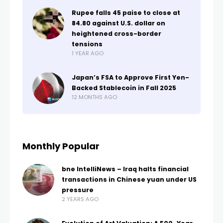
Rupee falls 45 paise to close at
84.80 against U.S. dollar on
heightened cross-border
tensions
1 YEAR AGO
Japan’s FSA to Approve First Yen-
Backed Stablecoin in Fall 2025
12 MONTHS AGO
Monthly Popular
bne IntelliNews – Iraq halts financial
transactions in Chinese yuan under US
pressure
2 YEARS AGO