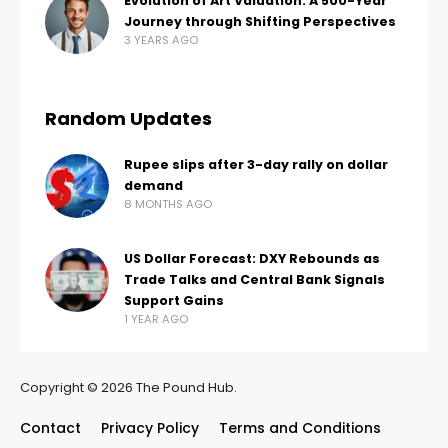
Evolution of Art Valuation: A 500-Year
Journey through Shifting Perspectives
3 YEARS AGO
Random Updates
Rupee slips after 3-day rally on dollar
demand
8 MONTHS AGO
US Dollar Forecast: DXY Rebounds as
Trade Talks and Central Bank Signals
Support Gains
1 YEAR AGO
Copyright © 2026 The Pound Hub.
Contact
Privacy Policy
Terms and Conditions