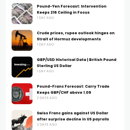
Pound-Yen Forecast: Intervention
Keeps 216 Ceiling in Focus
1 DAY AGO
Crude prices, rupee outlook hinges on
Strait of Hormuz developments
1 DAY AGO
GBP/USD Historical Data | British Pound
Sterling US Dollar
1 DAY AGO
Pound-Franc Forecast: Carry Trade
Keeps GBP/CHF above 1.09
2 DAYS AGO
Swiss Franc gains against US Dollar
after surprise decline in US payrolls
2 DAYS AGO