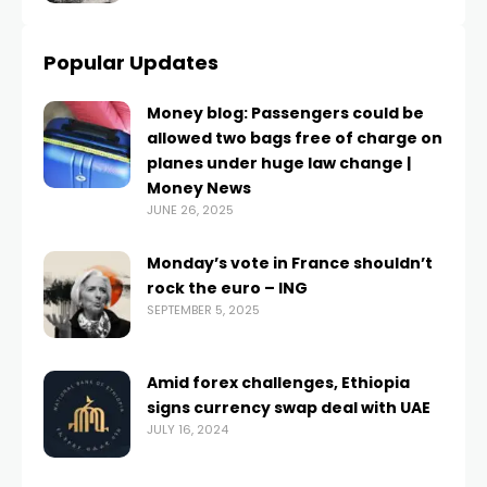
Popular Updates
Money blog: Passengers could be
allowed two bags free of charge on
planes under huge law change |
Money News
JUNE 26, 2025
Monday’s vote in France shouldn’t
rock the euro – ING
SEPTEMBER 5, 2025
Amid forex challenges, Ethiopia
signs currency swap deal with UAE
JULY 16, 2024