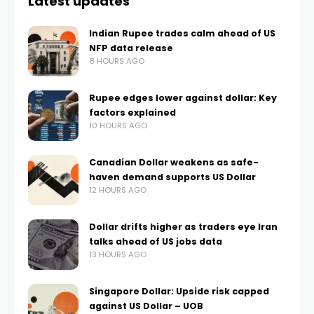
Latest updates
Indian Rupee trades calm ahead of US
NFP data release
8 HOURS AGO
Rupee edges lower against dollar: Key
factors explained
10 HOURS AGO
Canadian Dollar weakens as safe-
haven demand supports US Dollar
12 HOURS AGO
Dollar drifts higher as traders eye Iran
talks ahead of US jobs data
13 HOURS AGO
Singapore Dollar: Upside risk capped
against US Dollar – UOB