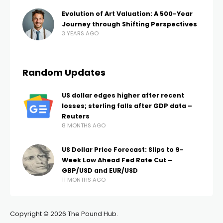
Evolution of Art Valuation: A 500-Year
Journey through Shifting Perspectives
3 YEARS AGO
Random Updates
US dollar edges higher after recent
losses; sterling falls after GDP data –
Reuters
8 MONTHS AGO
US Dollar Price Forecast: Slips to 9-
Week Low Ahead Fed Rate Cut –
GBP/USD and EUR/USD
11 MONTHS AGO
Copyright © 2026 The Pound Hub.