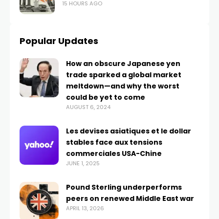
15 HOURS AGO
Popular Updates
How an obscure Japanese yen
trade sparked a global market
meltdown—and why the worst
could be yet to come
AUGUST 6, 2024
Les devises asiatiques et le dollar
stables face aux tensions
commerciales USA-Chine
JUNE 1, 2025
Pound Sterling underperforms
peers on renewed Middle East war
APRIL 13, 2026