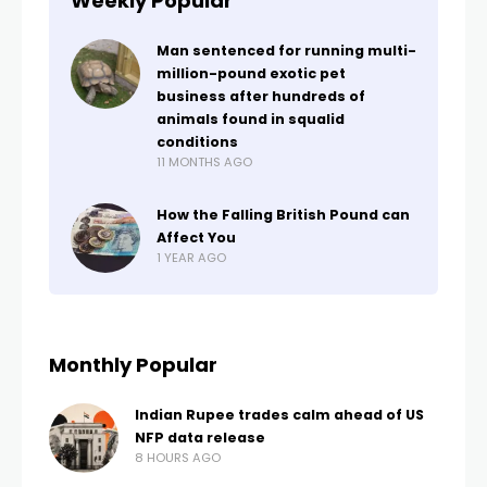
Weekly Popular
Man sentenced for running multi-
million-pound exotic pet
business after hundreds of
animals found in squalid
conditions
11 MONTHS AGO
How the Falling British Pound can
Affect You
1 YEAR AGO
Monthly Popular
Indian Rupee trades calm ahead of US
NFP data release
8 HOURS AGO