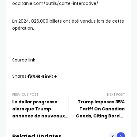
occitanie.com/outils/carte-interactive/
En 2024, 826.000 billets ont été vendus lors de cette
opération.
Source link
Shares:
PREVIOUS POST
NEXT POST
Le dollar progresse
Trump Imposes 35%
alors que Trump
Tariff On Canadian
annonce de nouveaux
Goods, Citing Border
tarifs douaniers ; le
Security And Trade
bitcoin atteint un
Imbalances
Related Updates