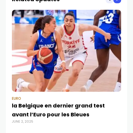
record
EURO
EU
la Belgique en dernier grand test
EC
avant l’Euro pour les Bleues
e
JUNE 2, 2025
NOV