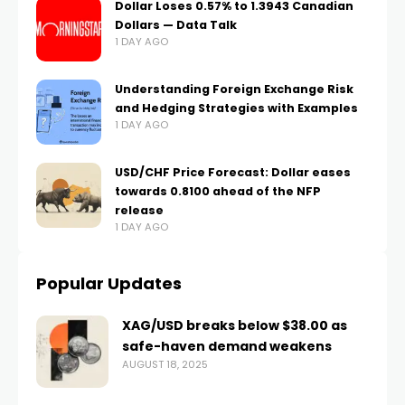
Dollar Loses 0.57% to 1.3943 Canadian
Dollars — Data Talk
1 DAY AGO
Understanding Foreign Exchange Risk
and Hedging Strategies with Examples
1 DAY AGO
USD/CHF Price Forecast: Dollar eases
towards 0.8100 ahead of the NFP
release
1 DAY AGO
Popular Updates
XAG/USD breaks below $38.00 as
safe-haven demand weakens
AUGUST 18, 2025