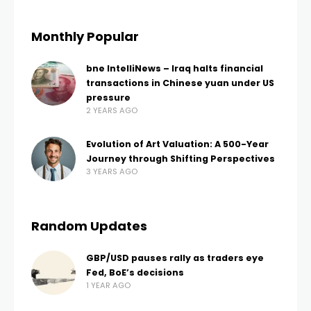
Monthly Popular
bne IntelliNews – Iraq halts financial
transactions in Chinese yuan under US
pressure
2 YEARS AGO
Evolution of Art Valuation: A 500-Year
Journey through Shifting Perspectives
3 YEARS AGO
Random Updates
GBP/USD pauses rally as traders eye
Fed, BoE’s decisions
1 YEAR AGO