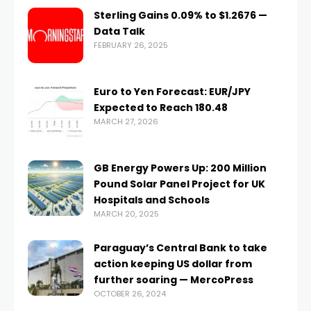
Sterling Gains 0.09% to $1.2676 —
Data Talk
FEBRUARY 26, 2025
Euro to Yen Forecast: EUR/JPY
Expected to Reach 180.48
MARCH 27, 2026
GB Energy Powers Up: 200 Million
Pound Solar Panel Project for UK
Hospitals and Schools
MARCH 20, 2025
Paraguay’s Central Bank to take
action keeping US dollar from
further soaring — MercoPress
OCTOBER 26, 2024