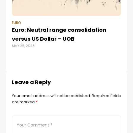
EURO
EU
Euro: Neutral range consolidation
Ho
versus US Dollar – UOB
w
MAY 25, 2026
AUG
Leave a Reply
Your email address will not be published.
Required fields
are marked
*