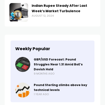
Indian Rupee Steady After Last
Week’s Market Turbulence
AUGUST 12, 2024
Weekly Popular
GBP/USD Forecast: Pound
Struggles Near 1.31 Amid BoE’s
Dovish Hold
9 MONTHS AGO
Pound Sterling climbs above key
technical levels
1 YEAR AGO