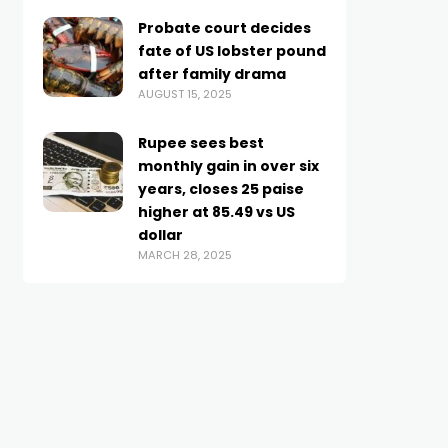
Probate court decides
fate of US lobster pound
after family drama
AUGUST 15, 2025
Rupee sees best
monthly gain in over six
years, closes 25 paise
higher at 85.49 vs US
dollar
MARCH 28, 2025