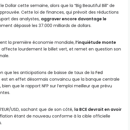
e Dollar cette semaine, alors que la “Big Beautiful Bill” de
pprouvée. Cette loi de finances, qui prévoit des réductions
lupart des analystes,
aggraver encore davantage le
mment dépassé les 37.000 milliards de dollars.
estent la première économie mondiale,
l’inquiétude monte
i affecte lourdement le billet vert, et remet en question son
nale.
ion que les anticipations de baisse de taux de la
Fed
 est en effet désormais convaincu que la banque centrale
, bien que le rapport NFP sur l’emploi meilleur que prévu
entes.
r l’EUR/USD, sachant que de son côté,
la BCE devrait en avoir
’inflation étant de nouveau conforme à la cible officielle
.