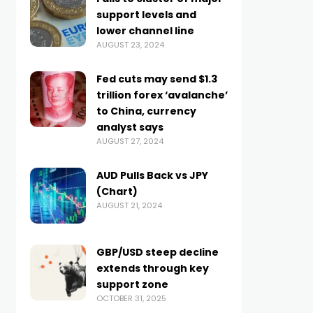
support levels and
lower channel line
AUGUST 23, 2024
Fed cuts may send $1.3
trillion forex ‘avalanche’
to China, currency
analyst says
AUGUST 27, 2024
AUD Pulls Back vs JPY
(Chart)
AUGUST 21, 2024
GBP/USD steep decline
extends through key
support zone
OCTOBER 31, 2025