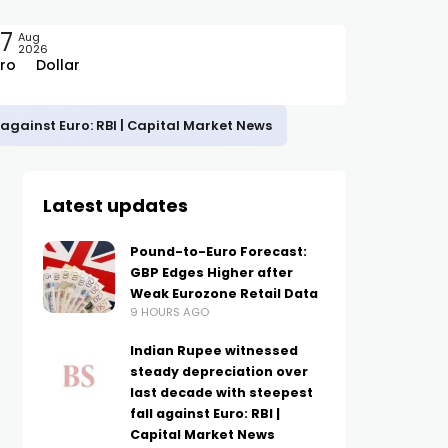
7
Aug
2026
ro
Dollar
against Euro: RBI | Capital Market News
Latest updates
Pound-to-Euro Forecast:
GBP Edges Higher after
Weak Eurozone Retail Data
9 HOURS AGO
Indian Rupee witnessed
steady depreciation over
last decade with steepest
fall against Euro: RBI |
Capital Market News