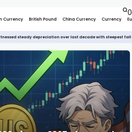
0
n Currency
British Pound
China Currency
Currency
Eu
tnessed steady depreciation over last decade with steepest fall 