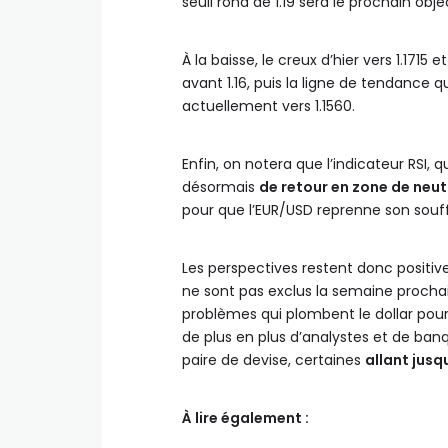
seuil rond de 1.19 sera le prochain obje
À la baisse, le creux d’hier vers 1.1715 
avant 1.16, puis la ligne de tendance q
actuellement vers 1.1560.
Enfin, on notera que l’indicateur RSI, 
désormais
de retour en zone de neut
pour que l’EUR/USD reprenne son souff
Les perspectives restent donc positi
ne sont pas exclus la semaine procha
problèmes qui plombent le dollar pour
de plus en plus d’analystes et de banq
paire de devise, certaines
allant jusq
À lire également :